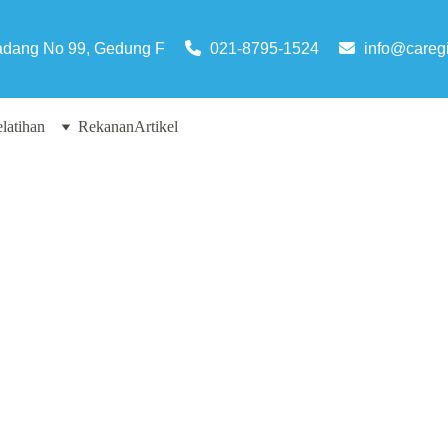
adang No 99, Gedung F
021-8795-1524
info@caregi
latihan
Rekanan
Artikel