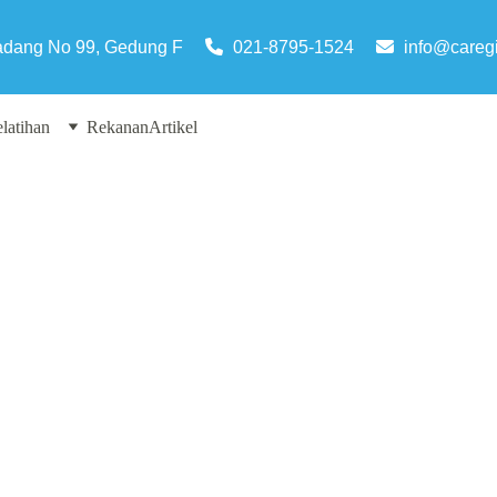
adang No 99, Gedung F
021-8795-1524
info@caregi
latihan
Rekanan
Artikel
ental 
ning 
Umum
 umum dan
mental, PPP