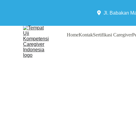
Jl. Babakan M
Home
Kontak
Sertifikasi Caregiver
Pe
Pelatihan Kesehatan M
– Mental Health Trai
untuk Caregiver & 
Pelatihan kesehatan mental untuk
caregiver. Pelajari pengantar kesehatan 
dasar, dan cara akses bantuan psikologis.